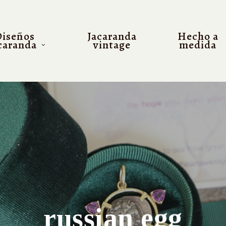
Diseños
Jacaranda
Hecho a
caranda
vintage
medida
russian egg