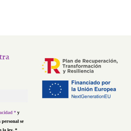
tra
vacidad *
y
 personal se
 la ley. *