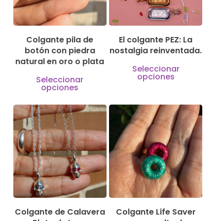
Colgante pila de
El colgante PEZ: La
botón con piedra
nostalgia reinventada.
natural en oro o plata
Este
Seleccionar
Este
opciones
produ
Seleccionar
opciones
producto
tiene
tiene
múlti
149,00
€
185,00
€
169,00
€
múltiples
varian
variantes.
Las
Las
opcio
opciones
se
se
pued
pueden
elegir
elegir
Colgante de Calavera
Colgante Life Saver
en