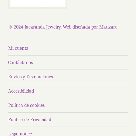
págin
página
de
de
produ
© 2024 Jacaranda Jewelry. Web diseñada por
Matizart
producto
Mi cuenta
Contáctanos
Envíos y Devoluciones
Accesibilidad
Política de cookies
Politica de Privacidad
Legal notice