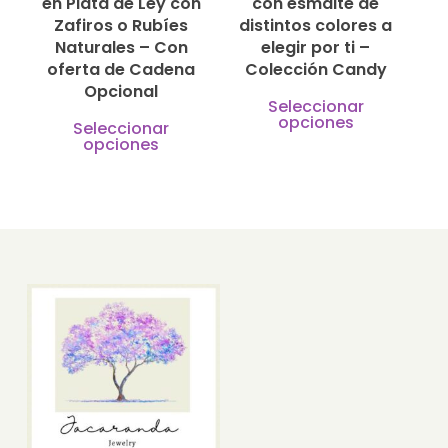
en Plata de Ley con
con esmalte de
en
la
Zafiros o Rubíes
distintos colores a
la
págin
Naturales – Con
elegir por ti –
página
oferta de Cadena
Colección Candy
de
Opcional
de
Este
produ
Seleccionar
Este
opciones
producto
produ
Seleccionar
opciones
producto
tiene
tiene
múlti
múltiples
varian
variantes.
Las
Las
opcio
opciones
se
se
pued
pueden
elegir
elegir
en
en
la
la