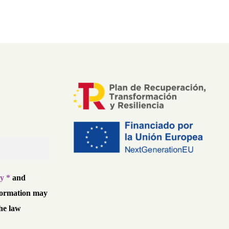
cy *
and
formation may
he law