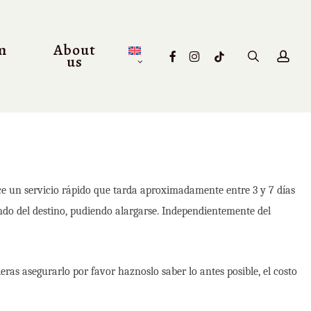
m
About
facebook
instagram
tiktok
search
acc
us
ce un servicio rápido que tarda aproximadamente entre 3 y 7 días
endo del destino, pudiendo alargarse. Independientemente del
eras asegurarlo por favor haznoslo saber lo antes posible, el costo