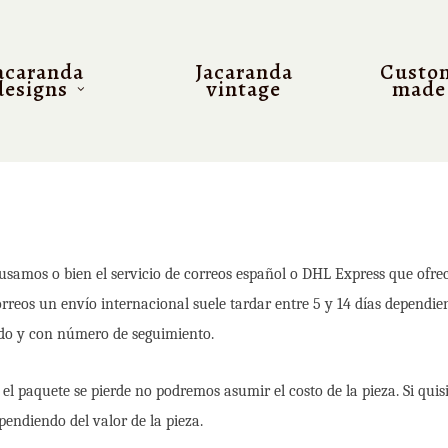
acaranda
Jacaranda
Custo
designs
vintage
made
usamos o bien el servicio de correos español o DHL Express que ofre
orreos un envío internacional suele tardar entre 5 y 14 días dependi
cado y con número de seguimiento.
 el paquete se pierde no podremos asumir el costo de la pieza. Si quisi
endiendo del valor de la pieza.