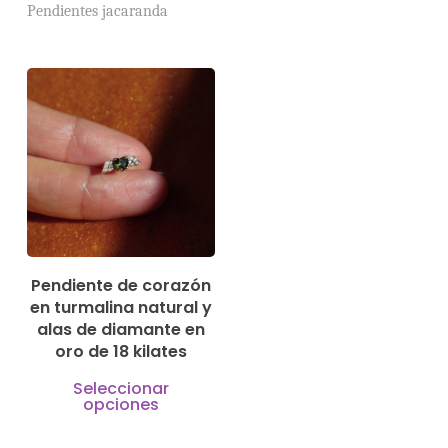
Pendientes jacaranda
290,00
€
Pendiente de corazón
en turmalina natural y
alas de diamante en
oro de 18 kilates
Este
Seleccionar
opciones
producto
tiene