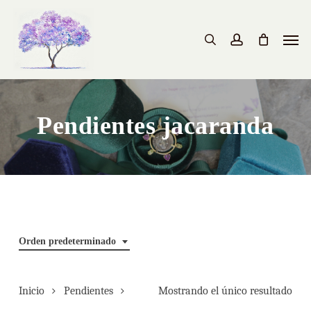
Skip
to
Men
search
account
main
content
Pendientes jacaranda
Orden predeterminado
Inicio
Pendientes
Mostrando el único resultado