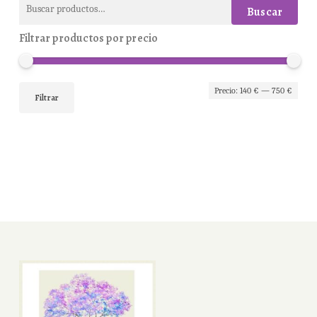
Buscar
Buscar
por:
Filtrar productos por precio
Prec
Prec
Precio:
140 €
—
750 €
Filtrar
mín
máx