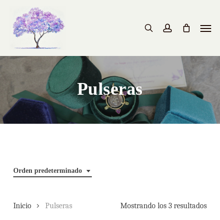
Skip
to
Men
search
account
main
content
Pulseras
Orden predeterminado
Inicio
Pulseras
Mostrando los 3 resultados