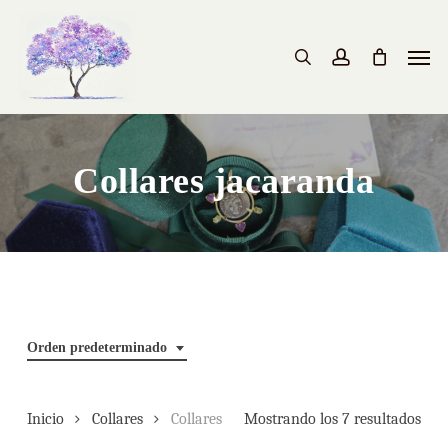
Skip
to
Men
search
account
main
content
Collares jacaranda
Orden predeterminado
Inicio
Collares
Collares
Mostrando los 7 resultados