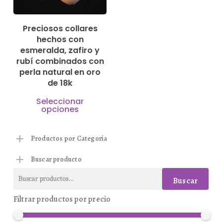
pueden
elegir
Preciosos collares
hechos con
en
esmeralda, zafiro y
la
rubí combinados con
página
perla natural en oro
de 18k
de
Este
producto
Seleccionar
opciones
producto
tiene
Productos por Categoría
múltiples
variantes.
Buscar producto
Las
Buscar
Buscar
opciones
por:
Filtrar productos por precio
se
pueden