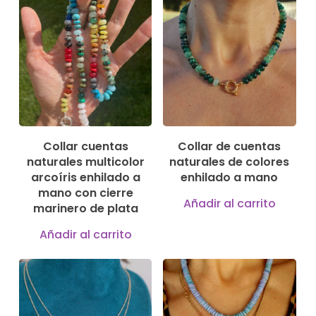
vari
múltiples
Las
variantes.
135,00
€
180,00
€
opci
Las
se
opciones
pue
se
elegi
pueden
en
elegir
Collar cuentas
Collar de cuentas
la
naturales multicolor
naturales de colores
en
pági
arcoíris enhilado a
enhilado a mano
la
mano con cierre
de
Añadir al carrito
página
marinero de plata
pro
de
Añadir al carrito
producto
535,00
€
149,00
€