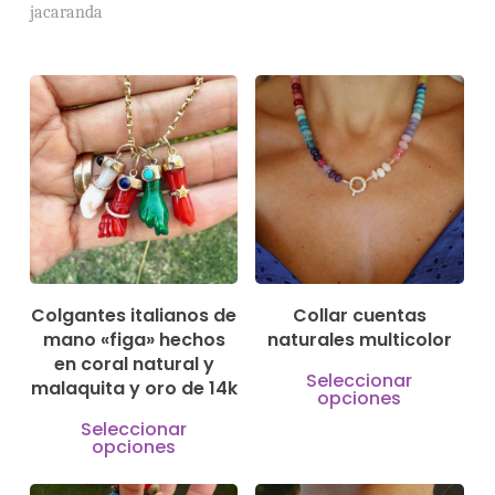
jacaranda
295,00
€
150,00
€
Colgantes italianos de
Collar cuentas
mano «figa» hechos
naturales multicolor
en coral natural y
Este
Seleccionar
malaquita y oro de 14k
opciones
pro
Este
Seleccionar
tien
opciones
producto
múlt
tiene