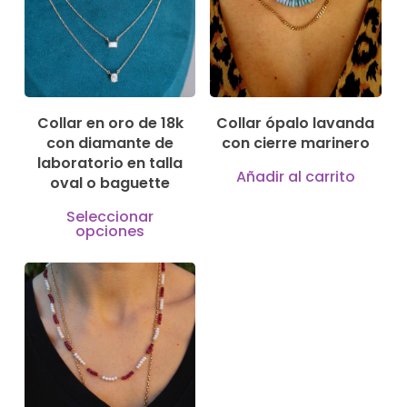
Collar en oro de 18k
Collar ópalo lavanda
con diamante de
con cierre marinero
laboratorio en talla
Añadir al carrito
oval o baguette
Este
Seleccionar
opciones
producto
tiene
múltiples
variantes.
550,00
€
Las
opciones
se