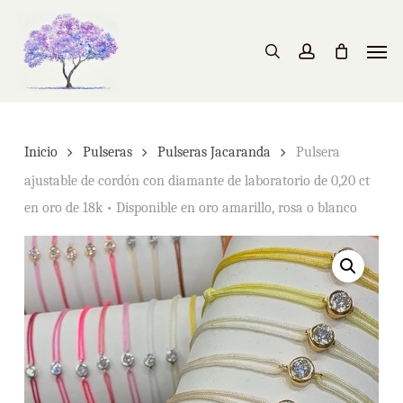
Skip
to
Men
search
account
main
content
Inicio
Pulseras
Pulseras Jacaranda
Pulsera
ajustable de cordón con diamante de laboratorio de 0,20 ct
en oro de 18k • Disponible en oro amarillo, rosa o blanco