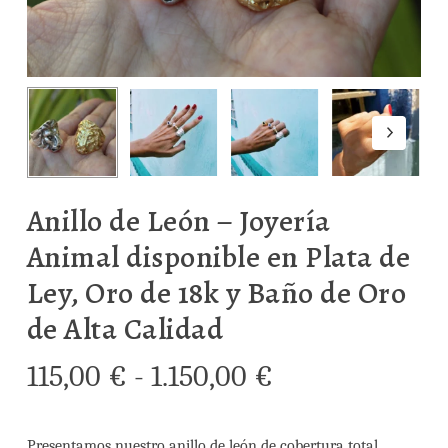
Anillo de León – Joyería
Animal disponible en Plata de
Ley, Oro de 18k y Baño de Oro
de Alta Calidad
Rango
115,00
€
-
1.150,00
€
de
precios:
Presentamos nuestro anillo de león de cobertura total,