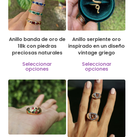
Anillo banda de oro de
Anillo serpiente oro
18k con piedras
inspirado en un diseño
preciosas naturales
vintage griego
Este
Este
Seleccionar
Seleccionar
opciones
opciones
producto
produ
tiene
tiene
múltiples
múlti
330,00
€
185,00
€
variantes.
varian
1.000,00
€
230,00
€
Las
Las
opciones
opcio
se
se
pueden
pued