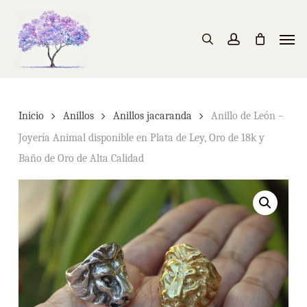
Skip
to
Men
search
account
main
content
Inicio
Anillos
Anillos jacaranda
Anillo de León –
Joyería Animal disponible en Plata de Ley, Oro de 18k y
Baño de Oro de Alta Calidad