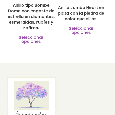
Anillo tipo Bombe
elegir
elegir
Anillo Jumbo Heart en
Dome con engaste de
plata con la piedra de
en
en
estrella en diamantes,
color que elijas.
la
la
esmeraldas, rubíes y
Este
zafiros.
Seleccionar
página
págin
opciones
produ
Este
de
de
Seleccionar
opciones
tiene
producto
producto
produ
múlti
tiene
varian
múltiples
Las
variantes.
opcio
Las
se
opciones
pued
se
elegir
pueden
en
elegir
la
en