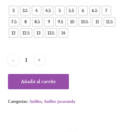
3
3.5
4
4.5
5
5.5
6
6.5
7
7.5
8
8.5
9
9.5
10
10.5
11
11.5
12
12.5
13
13.5
14
Añadir al carrito
Categorías:
Anillos
,
Anillos jacaranda