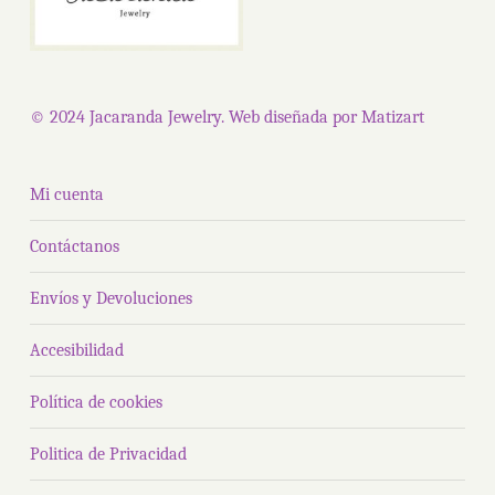
págin
la
de
página
produ
de
© 2024 Jacaranda Jewelry. Web diseñada por
Matizart
producto
Mi cuenta
Contáctanos
Envíos y Devoluciones
Accesibilidad
Política de cookies
Politica de Privacidad