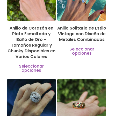
Anillo de Corazón en
Anillo Solitario de Estilo
Plata Esmaltada y
Vintage con Diseño de
Baño de Oro –
Metales Combinados
Tamaños Regular y
Este
Seleccionar
Chunky Disponibles en
opciones
produ
Varios Colores
tiene
Este
Seleccionar
múlti
opciones
producto
varian
tiene
Las
múltiples
330,00
€
opcio
variantes.
5.200,00
€
1.000,00
€
se
Las
pued
opciones
elegir