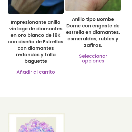
se
en
pueden
la
Anillo tipo Bombe
elegir
Impresionante anillo
Dome con engaste de
págin
vintage de diamantes
en
estrella en diamantes,
en oro blanco de 18K
de
la
esmeraldas, rubíes y
con diseño de Estrellas
produ
zafiros.
página
con diamantes
Este
redondos y talla
de
Seleccionar
opciones
baguette
produ
producto
tiene
Añadir al carrito
múlti
varian
Las
opcio
se
pued