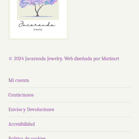
elegir
en
la
págin
de
produ
© 2024 Jacaranda Jewelry. Web diseñada por
Matizart
Mi cuenta
Contáctanos
Envíos y Devoluciones
Accesibilidad
Política de cookies