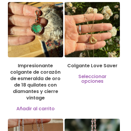
150,00
€
880,00
€
Impresionante
Colgante Love Saver
colgante de corazón
Este
Seleccionar
de esmeralda de oro
opciones
produ
de 18 quilates con
diamantes y cierre
tiene
vintage
múlti
Añadir al carrito
varian
Las
149,00
€
opcio
169,00
€
350,00
€