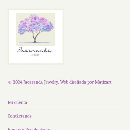
Las
opciones
se
pueden
elegir
en
la
página
de
© 2024 Jacaranda Jewelry. Web diseñada por
Matizart
producto
Mi cuenta
Contáctanos
Envíos y Devoluciones