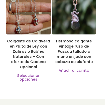
se
pued
elegir
en
la
págin
Colgante de Calavera
Hermoso colgante
de
en Plata de Ley con
vintage ruso de
Zafiros o Rubíes
Pascua tallado a
produ
Naturales – Con
mano en jade con
oferta de Cadena
cabeza de elefante
Opcional
Añadir al carrito
Este
Seleccionar
opciones
producto
tiene
múltiples
variantes.