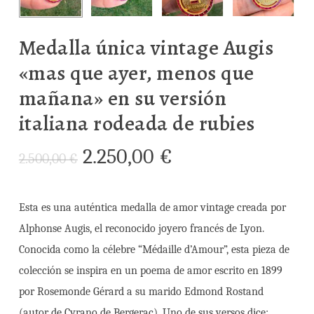
Medalla única vintage Augis
«mas que ayer, menos que
mañana» en su versión
italiana rodeada de rubies
El
El
2.250,00
€
2.500,00
€
precio
precio
original
actual
Esta es una auténtica medalla de amor vintage creada por
era:
es:
Alphonse Augis, el reconocido joyero francés de Lyon.
2.500,00 €.
2.250,00 €.
Conocida como la célebre “Médaille d’Amour”, esta pieza de
colección se inspira en un poema de amor escrito en 1899
por Rosemonde Gérard a su marido Edmond Rostand
(autor de Cyrano de Bergerac). Uno de sus versos dice: