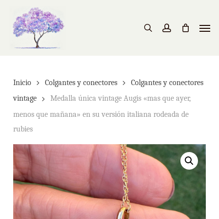
Skip
to
Men
search
account
main
content
Inicio
Colgantes y conectores
Colgantes y conectores
vintage
Medalla única vintage Augis «mas que ayer,
menos que mañana» en su versión italiana rodeada de
rubies