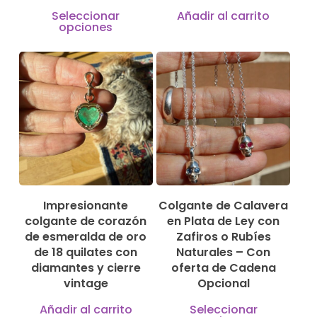
Este
Seleccionar
Añadir al carrito
opciones
producto
3.200,00
€
tiene
149,00
€
169,00
€
múltiples
variantes.
Las
opciones
se
pueden
elegir
Impresionante
Colgante de Calavera
colgante de corazón
en Plata de Ley con
en
de esmeralda de oro
Zafiros o Rubíes
la
de 18 quilates con
Naturales – Con
página
diamantes y cierre
oferta de Cadena
vintage
Opcional
de
Este
producto
Añadir al carrito
Seleccionar