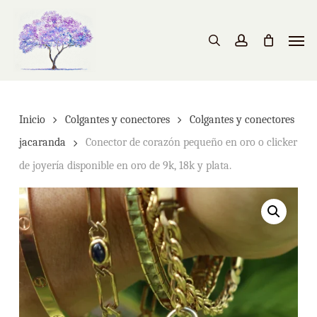
Skip
to
Men
search
account
main
content
Inicio
Colgantes y conectores
Colgantes y conectores
jacaranda
Conector de corazón pequeño en oro o clicker
de joyería disponible en oro de 9k, 18k y plata.