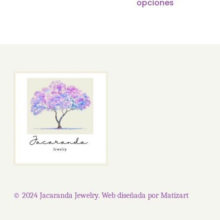
opciones
produ
tiene
múlti
varian
Las
opcio
se
pued
elegir
en
la
págin
de
© 2024 Jacaranda Jewelry. Web diseñada por
Matizart
produ