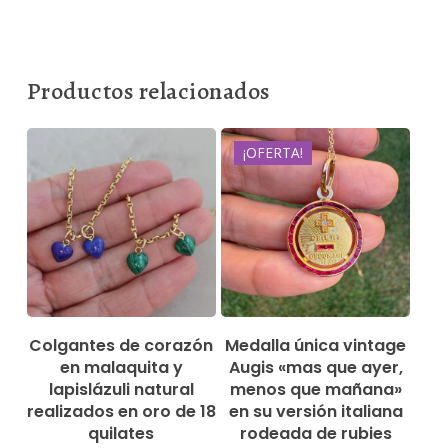
Productos relacionados
¡OFERTA!
2.500,00
€
2.250,00
€
79,00
€
Colgantes de corazón
Medalla única vintage
en malaquita y
Augis «mas que ayer,
lapislázuli natural
menos que mañana»
realizados en oro de 18
en su versión italiana
quilates
rodeada de rubies