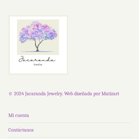
variantes.
se
Las
pued
opciones
elegir
se
en
pueden
la
elegir
págin
en
de
la
produ
página
de
producto
© 2024 Jacaranda Jewelry. Web diseñada por
Matizart
Mi cuenta
Contáctanos