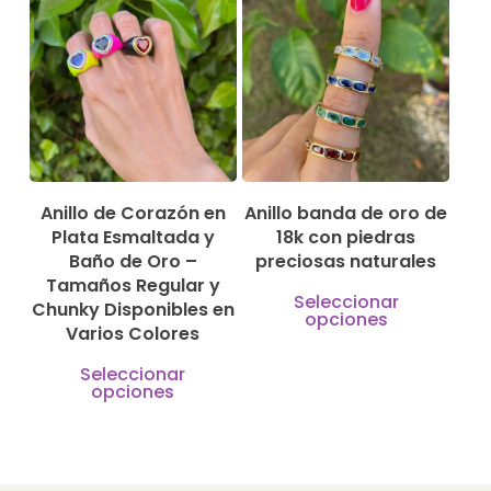
varian
múltiples
Las
190,00
€
150,00
€
variantes.
235,00
€
630,00
€
opcio
Las
se
opciones
pued
se
elegir
pueden
en
elegir
Anillo de Corazón en
Anillo banda de oro de
la
Plata Esmaltada y
18k con piedras
en
Baño de Oro –
preciosas naturales
págin
la
Tamaños Regular y
Este
de
Seleccionar
página
Chunky Disponibles en
opciones
produ
produ
Varios Colores
de
tiene
Este
producto
Seleccionar
múlti
opciones
producto
varian
tiene
Las
múltiples
opcio