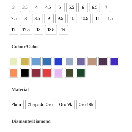
3
3.5
4
4.5
5
5.5
6
6.5
7
7.5
8
8.5
9
9.5
10
10.5
11
11.5
12
12.5
13
13.5
14
Colour/Color
Material
Plata
Chapado Oro
Oro 9k
Oro 18k
Diamante/Diamond