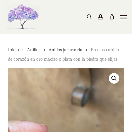
Skip
to
Men
search
account
main
content
Inicio
Anillos
Anillos jacaranda
Precioso anillo
de corazón en oro macizo o plata con la piedra que elijas