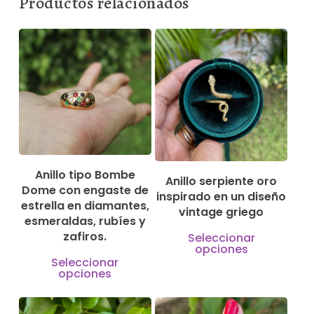
Productos relacionados
330,00
€
130,00
€
1.000,00
€
610,00
€
Anillo tipo Bombe
Anillo serpiente oro
Dome con engaste de
inspirado en un diseño
estrella en diamantes,
vintage griego
esmeraldas, rubíes y
Este
zafiros.
Seleccionar
opciones
produ
Este
Seleccionar
opciones
tiene
producto
múlti
tiene