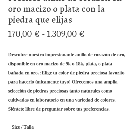
oro macizo o plata con la
piedra que elijas
Rango
170,00
€
-
1.309,00
€
de
precios:
Descubre nuestro impresionante anillo de corazón de oro,
desde
disponible en oro macizo de 9k o 18k, plata, o plata
170,00 €
bañada en oro. ¡Elige tu color de piedra preciosa favorito
hasta
para hacerlo únicamente tuyo! Ofrecemos una amplia
1.309,00 €
selección de piedras preciosas tanto naturales como
cultivadas en laboratorio en una variedad de colores.
Siéntete libre de preguntar sobre tus preferencias.
Size / Talla