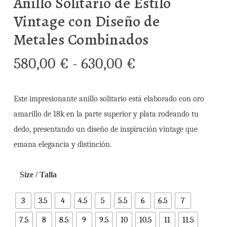
Anillo Solitario de Estilo
Vintage con Diseño de
Metales Combinados
Rango
580,00
€
-
630,00
€
de
precios:
Este impresionante anillo solitario está elaborado con oro
desde
amarillo de 18k en la parte superior y plata rodeando tu
580,00 €
dedo, presentando un diseño de inspiración vintage que
hasta
emana elegancia y distinción.
630,00 €
Size / Talla
3
3.5
4
4.5
5
5.5
6
6.5
7
7.5
8
8.5
9
9.5
10
10.5
11
11.5