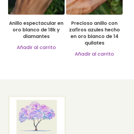
pueden
elegir
Anillo espectacular en
Precioso anillo con
en
oro blanco de 18k y
zafiros azules hecho
la
diamantes
en oro blanco de 14
página
quilates
Añadir al carrito
de
Añadir al carrito
producto