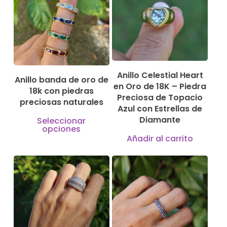
899,00
€
630,00
€
Anillo Celestial Heart
Anillo banda de oro de
en Oro de 18K – Piedra
18k con piedras
Preciosa de Topacio
preciosas naturales
Azul con Estrellas de
Este
Diamante
Seleccionar
opciones
producto
Añadir al carrito
tiene
múltiples
variantes.
3.300,00
€
1.290,00
€
Las
opciones
se