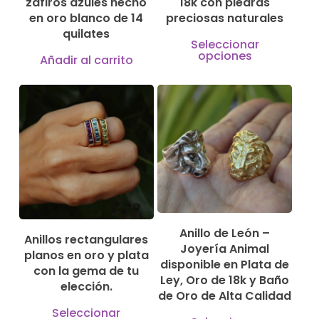
zafiros azules hecho
18k con piedras
en oro blanco de 14
preciosas naturales
quilates
Este
Seleccionar
opciones
produ
Añadir al carrito
tiene
múlti
115,00
€
varian
195,00
€
1.150,00
€
840,00
€
Las
opcio
se
pued
elegir
Anillo de León –
Anillos rectangulares
Joyería Animal
en
planos en oro y plata
disponible en Plata de
con la gema de tu
la
Ley, Oro de 18k y Baño
elección.
págin
de Oro de Alta Calidad
Este
Seleccionar
Este
de